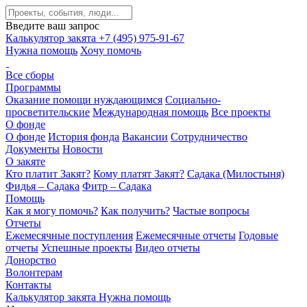
Введите ваш запрос
Калькулятор закята
+7 (495) 975-91-67
Нужна помощь
Хочу помочь
Все сборы
Программы
Оказание помощи нуждающимся
Социально-
просветительские
Международная помощь
Все проекты
О фонде
О фонде
История фонда
Вакансии
Сотрудничество
Документы
Новости
О закяте
Кто платит Закят?
Кому платят Закят?
Садака (Милостыня)
Фидья – Садака
Фитр – Садака
Помощь
Как я могу помочь?
Как получить?
Частые вопросы
Отчеты
Ежемесячные поступления
Ежемесячные отчеты
Годовые
отчеты
Успешные проекты
Видео отчеты
Донорство
Волонтерам
Контакты
Калькулятор закята
Нужна помощь