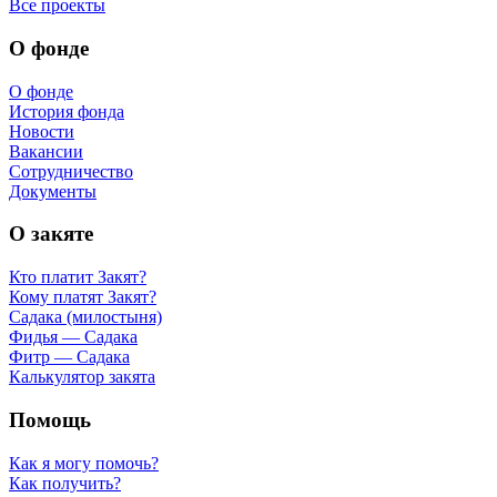
Все проекты
О фонде
О фонде
История фонда
Новости
Вакансии
Сотрудничество
Документы
О закяте
Кто платит Закят?
Кому платят Закят?
Садака (милостыня)
Фидья — Садака
Фитр — Садака
Калькулятор закята
Помощь
Как я могу помочь?
Как получить?