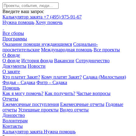
Введите ваш запрос
Калькулятор закята
+7 (495) 975-91-67
Нужна помощь
Хочу помочь
Все сборы
Программы
Оказание помощи нуждающимся
Социально-
просветительские
Международная помощь
Все проекты
О фонде
О фонде
История фонда
Вакансии
Сотрудничество
Документы
Новости
О закяте
Кто платит Закят?
Кому платят Закят?
Садака (Милостыня)
Фидья – Садака
Фитр – Садака
Помощь
Как я могу помочь?
Как получить?
Частые вопросы
Отчеты
Ежемесячные поступления
Ежемесячные отчеты
Годовые
отчеты
Успешные проекты
Видео отчеты
Донорство
Волонтерам
Контакты
Калькулятор закята
Нужна помощь