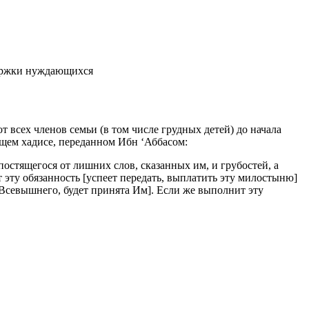
держки нуждающихся
т всех членов семьи (в том числе грудных детей) до начала
ющем хадисе, переданном Ибн ‘Аббасом:
остящегося от лишних слов, сказанных им, и грубостей, а
эту обязанность [успеет передать, выплатить эту милостыню]
 Всевышнего, будет принята Им]. Если же выполнит эту