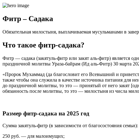
Фитр – Садака
Обязательная милостыня, выплачиваемая мусульманами в заве
Что такое фитр-садака?
Фитр — садака (закятуль-фитр или закят аль-фитр) является од
праздничной молитвы Ураза-байрам (Ид аль-Фитр) 30 марта 202
«Пророк Мухаммад (да благословит его Всевышний и приветству
также чтобы она служила в качестве источника питания для не
до праздничной молитвы, то это — принятый от него закят [од
обязанность после молитвы, то это — милостыня из числа мил
Размер фитр-садака на 2025 год
Сумма закятуль-фитр (в зависимости от благосостояния семьи):
250 руб. — для малоимущих;