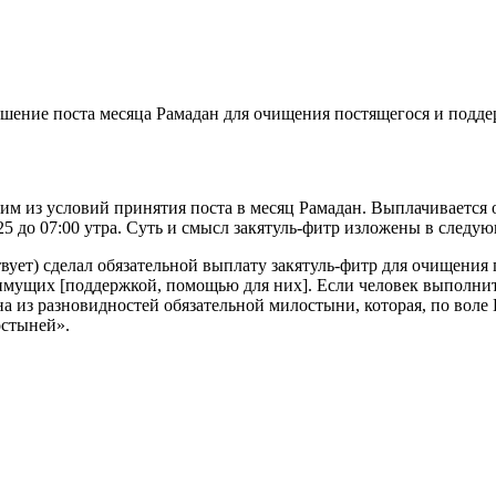
ршение поста месяца Рамадан для очищения постящегося и под
ним из условий принятия поста в месяц Рамадан. Выплачивается о
5 до 07:00 утра. Суть и смысл закятуль-фитр изложены в следу
ет) сделал обязательной выплату закятуль-фитр для очищения п
имущих [поддержкой, помощью для них]. Если человек выполнит 
на из разновидностей обязательной милостыни, которая, по воле
остыней».