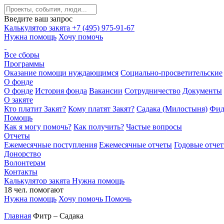
Введите ваш запрос
Калькулятор закята
+7 (495) 975-91-67
Нужна помощь
Хочу помочь
Все сборы
Программы
Оказание помощи нуждающимся
Социально-просветительские
О фонде
О фонде
История фонда
Вакансии
Сотрудничество
Документы
О закяте
Кто платит Закят?
Кому платят Закят?
Садака (Милостыня)
Фид
Помощь
Как я могу помочь?
Как получить?
Частые вопросы
Отчеты
Ежемесячные поступления
Ежемесячные отчеты
Годовые отче
Донорство
Волонтерам
Контакты
Калькулятор закята
Нужна помощь
18
чел.
помогают
Нужна помощь
Хочу помочь
Помочь
Главная
Фитр – Садака