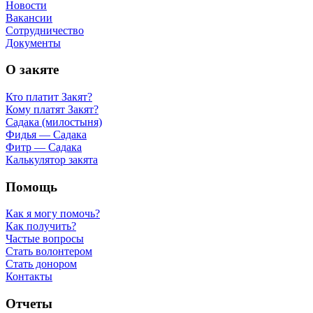
Новости
Вакансии
Сотрудничество
Документы
О закяте
Кто платит Закят?
Кому платят Закят?
Садака (милостыня)
Фидья — Садака
Фитр — Садака
Калькулятор закята
Помощь
Как я могу помочь?
Как получить?
Частые вопросы
Стать волонтером
Стать донором
Контакты
Отчеты