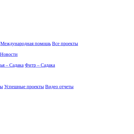
Международная помощь
Все проекты
Новости
ья – Садака
Фитр – Садака
ты
Успешные проекты
Видео отчеты