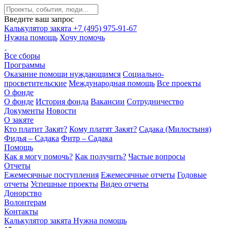
Введите ваш запрос
Калькулятор закята
+7 (495) 975-91-67
Нужна помощь
Хочу помочь
Все сборы
Программы
Оказание помощи нуждающимся
Социально-
просветительские
Международная помощь
Все проекты
О фонде
О фонде
История фонда
Вакансии
Сотрудничество
Документы
Новости
О закяте
Кто платит Закят?
Кому платят Закят?
Садака (Милостыня)
Фидья – Садака
Фитр – Садака
Помощь
Как я могу помочь?
Как получить?
Частые вопросы
Отчеты
Ежемесячные поступления
Ежемесячные отчеты
Годовые
отчеты
Успешные проекты
Видео отчеты
Донорство
Волонтерам
Контакты
Калькулятор закята
Нужна помощь