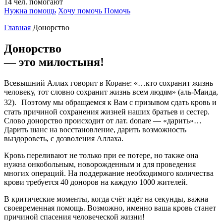
14
чел.
помогают
Нужна помощь
Хочу помочь
Помочь
Главная
Донорство
Донорство
— это милостыня!
Всевышний Аллах говорит в Коране: «…кто сохранит жизнь
человеку, тот словно сохранит жизнь всем людям» (аль-Маида,
32). Поэтому мы обращаемся к Вам с призывом сдать кровь и
стать причиной сохранения жизней наших братьев и сестер.
Слово донорство происходит от лат. donare — «дарить»…
Дарить шанс на восстановление, дарить возможность
выздороветь, с дозволения Аллаха.
Кровь переливают не только при ее потере, но также она
нужна онкобольным, новорожденным и для проведения
многих операций. На поддержание необходимого количества
крови требуется 40 доноров на каждую 1000 жителей.
В критические моменты, когда счёт идёт на секунды, важна
своевременная помощь. Возможно, именно ваша кровь станет
причиной спасения человеческой жизни!