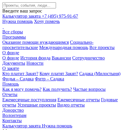
Введите ваш запрос
Калькулятор закята
+7 (495) 975-91-67
Нужна помощь
Хочу помочь
Все сборы
Программы
Оказание помощи нуждающимся
Социально-
просветительские
Международная помощь
Все проекты
О фонде
О фонде
История фонда
Вакансии
Сотрудничество
Документы
Новости
О закяте
Кто платит Закят?
Кому платят Закят?
Садака (Милостыня)
Фидья – Садака
Фитр – Садака
Помощь
Как я могу помочь?
Как получить?
Частые вопросы
Отчеты
Ежемесячные поступления
Ежемесячные отчеты
Годовые
отчеты
Успешные проекты
Видео отчеты
Донорство
Волонтерам
Контакты
Калькулятор закята
Нужна помощь