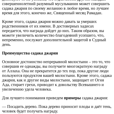
совершеннолетний разумный мусульманин может совершить
садака джария по своему желанию в любое время, но лучшее
время для этого, конечно же, Священный месяц Рамадан.
Кроме этого, садака джария можно давать за умерших
родственников от их имени. В достоверных хадисах
передается, что награда дойдет до них. Таким образом, вы
можете увеличить количество благодеяний усопшего, что,
непременно, послужит дополнительной защитой в Судный
день.
Преимущества садака джария
Основное достоинство непрерывной милостыни – это то, что
совершив ее однажды, вы получаете многократную награду
от Аллаха. Она не прекратится до тех пор, пока другие люди
пользуются продуктом вашей милостыни. Кроме этого, садака
джария, как и другие виды милостыни, защищает от Огня
Ада, стирает грехи, приводит к довольству Всевышнего и
увеличению удела человека.
Для лучшего понимания приведем
примеры
садака джария:
— Посадить дерево. Пока дерево приносит плоды и даёт тень,
человек будет получать награду.