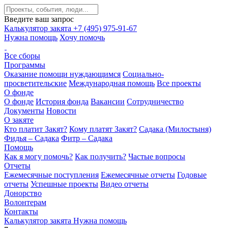
Введите ваш запрос
Калькулятор закята
+7 (495) 975-91-67
Нужна помощь
Хочу помочь
Все сборы
Программы
Оказание помощи нуждающимся
Социально-
просветительские
Международная помощь
Все проекты
О фонде
О фонде
История фонда
Вакансии
Сотрудничество
Документы
Новости
О закяте
Кто платит Закят?
Кому платят Закят?
Садака (Милостыня)
Фидья – Садака
Фитр – Садака
Помощь
Как я могу помочь?
Как получить?
Частые вопросы
Отчеты
Ежемесячные поступления
Ежемесячные отчеты
Годовые
отчеты
Успешные проекты
Видео отчеты
Донорство
Волонтерам
Контакты
Калькулятор закята
Нужна помощь