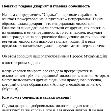
Понятие “садака джария” и главная особенность
Начнем с определения. “Садака” в переводе с арабского
означает пожертвование, а “джария” – непрерывная. Таким
образом, садака джария – это непрерывная милостыня.
Главное отличие данной милостыни от других, как понятно
из названия, в ее непрерывности, то есть человек получает
вознаграждение за совершенное благодеяние до тех пор, пока
результат милостыни приносит пользу людям. Награда
продолжает начисляться даже в случае смерти жертвователя.
Об этом сообщил наш благословенный Пророк Мухаммад ﷺ
в достоверном хадисе:
Когда человек умирает, все его дела прекращаются за
исключением трёх: непрерывной милостыни, знания, которым
могут пользоваться другие люди, или праведного ребенка,
который станет обращаться к Аллаху с мольбами за него».
(Муслим)
Кто может совершить садака джария?
Садака джария – добровольная милостыня, для которой
действуют те же условия, что и для любой другой. Каждый