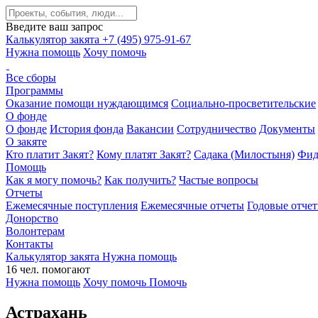
Введите ваш запрос
Калькулятор закята
+7 (495) 975-91-67
Нужна помощь
Хочу помочь
Все сборы
Программы
Оказание помощи нуждающимся
Социально-просветительские
О фонде
О фонде
История фонда
Вакансии
Сотрудничество
Документы
О закяте
Кто платит Закят?
Кому платят Закят?
Садака (Милостыня)
Фид
Помощь
Как я могу помочь?
Как получить?
Частые вопросы
Отчеты
Ежемесячные поступления
Ежемесячные отчеты
Годовые отче
Донорство
Волонтерам
Контакты
Калькулятор закята
Нужна помощь
16
чел.
помогают
Нужна помощь
Хочу помочь
Помочь
Астрахань