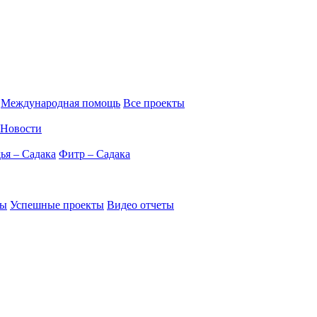
Международная помощь
Все проекты
Новости
ья – Садака
Фитр – Садака
ты
Успешные проекты
Видео отчеты