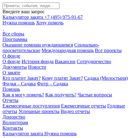
Введите ваш запрос
Калькулятор закята
+7 (495) 975-91-67
Нужна помощь
Хочу помочь
Все сборы
Программы
Оказание помощи нуждающимся
Социально-
просветительские
Международная помощь
Все проекты
О фонде
О фонде
История фонда
Вакансии
Сотрудничество
Документы
Новости
О закяте
Кто платит Закят?
Кому платят Закят?
Садака (Милостыня)
Фидья – Садака
Фитр – Садака
Помощь
Как я могу помочь?
Как получить?
Частые вопросы
Отчеты
Ежемесячные поступления
Ежемесячные отчеты
Годовые
отчеты
Успешные проекты
Видео отчеты
Донорство
Волонтерам
Контакты
Калькулятор закята
Нужна помощь