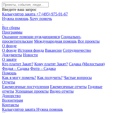
Введите ваш запрос
Калькулятор закята
+7 (495) 975-91-67
Нужна помощь
Хочу помочь
Все сборы
Программы
Оказание помощи нуждающимся
Социально-
просветительские
Международная помощь
Все проекты
О фонде
О фонде
История фонда
Вакансии
Сотрудничество
Документы
Новости
О закяте
Кто платит Закят?
Кому платят Закят?
Садака (Милостыня)
Фидья – Садака
Фитр – Садака
Помощь
Как я могу помочь?
Как получить?
Частые вопросы
Отчеты
Ежемесячные поступления
Ежемесячные отчеты
Годовые
отчеты
Успешные проекты
Видео отчеты
Донорство
Волонтерам
Контакты
Калькулятор закята
Нужна помощь