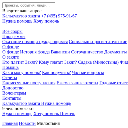
Введите ваш запрос
Калькулятор закята
+7 (495) 975-91-67
Нужна помощь
Хочу помочь
Все сборы
Программы
Оказание помощи нуждающимся
Социально-просветительские
О фонде
О фонде
История фонда
Вакансии
Сотрудничество
Документы
О закяте
Кто платит Закят?
Кому платят Закят?
Садака (Милостыня)
Фид
Помощь
Как я могу помочь?
Как получить?
Частые вопросы
Отчеты
Ежемесячные поступления
Ежемесячные отчеты
Годовые отче
Донорство
Волонтерам
Контакты
Калькулятор закята
Нужна помощь
9
чел.
помогают
Нужна помощь
Хочу помочь
Помочь
Главная
Новости
Милостыня