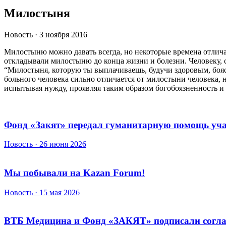
Милостыня
Новость · 3 ноября 2016
Милостыню можно давать всегда, но некоторые времена отличаю
откладывали милостыню до конца жизни и болезни. Человеку, 
“Милостыня, которую ты выплачиваешь, будучи здоровым, боясь
больного человека сильно отличается от милостыни человека, н
испытывая нужду, проявляя таким образом богобоязненность и 
Фонд «Закят» передал гуманитарную помощь у
Новость · 26 июня 2026
Мы побывали на Kazan Forum!
Новость · 15 мая 2026
ВТБ Медицина и Фонд «ЗАКЯТ» подписали соглаш