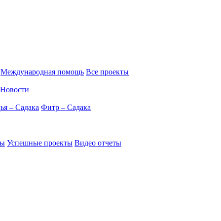
Международная помощь
Все проекты
Новости
ья – Садака
Фитр – Садака
ты
Успешные проекты
Видео отчеты