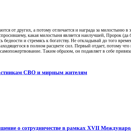
тся от других, а потому отличается и награда за милостыню в 
спросившему, какая милостыня является наилучшей, Пророк (да 
 бедности и стремясь к богатству. Не откладывай до того времен
аходящегося в полном расцвете сил. Первый отдает, потому что п
самопожертвование. Таким образом, он подавляет в себе привяза
частникам СВО и мирным жителям
ение о сотрудничестве в рамках XVII Междунаро