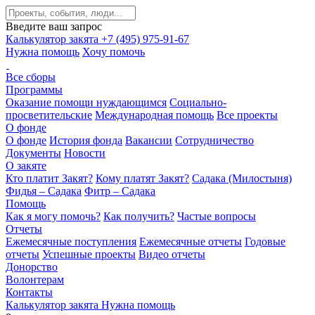
Введите ваш запрос
Калькулятор закята
+7 (495) 975-91-67
Нужна помощь
Хочу помочь
Все сборы
Программы
Оказание помощи нуждающимся
Социально-
просветительские
Международная помощь
Все проекты
О фонде
О фонде
История фонда
Вакансии
Сотрудничество
Документы
Новости
О закяте
Кто платит Закят?
Кому платят Закят?
Садака (Милостыня)
Фидья – Садака
Фитр – Садака
Помощь
Как я могу помочь?
Как получить?
Частые вопросы
Отчеты
Ежемесячные поступления
Ежемесячные отчеты
Годовые
отчеты
Успешные проекты
Видео отчеты
Донорство
Волонтерам
Контакты
Калькулятор закята
Нужна помощь