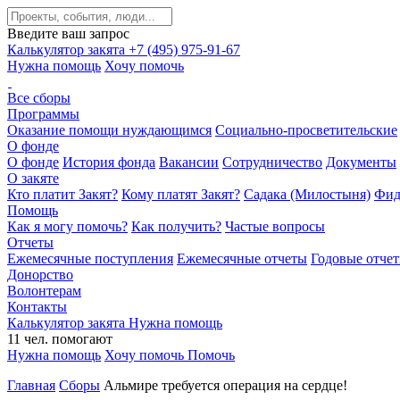
Введите ваш запрос
Калькулятор закята
+7 (495) 975-91-67
Нужна помощь
Хочу помочь
Все сборы
Программы
Оказание помощи нуждающимся
Социально-просветительские
О фонде
О фонде
История фонда
Вакансии
Сотрудничество
Документы
О закяте
Кто платит Закят?
Кому платят Закят?
Садака (Милостыня)
Фид
Помощь
Как я могу помочь?
Как получить?
Частые вопросы
Отчеты
Ежемесячные поступления
Ежемесячные отчеты
Годовые отче
Донорство
Волонтерам
Контакты
Калькулятор закята
Нужна помощь
11
чел.
помогают
Нужна помощь
Хочу помочь
Помочь
Главная
Сборы
Альмире требуется операция на сердце!