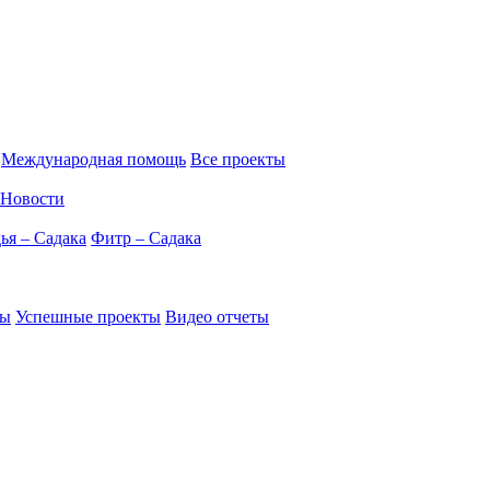
Международная помощь
Все проекты
Новости
ья – Садака
Фитр – Садака
ты
Успешные проекты
Видео отчеты