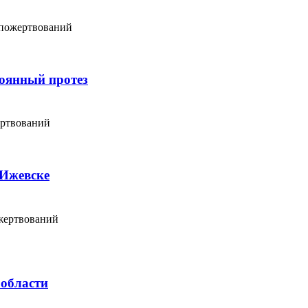
 пожертвований
тоянный протез
ертвований
 Ижевске
жертвований
 области