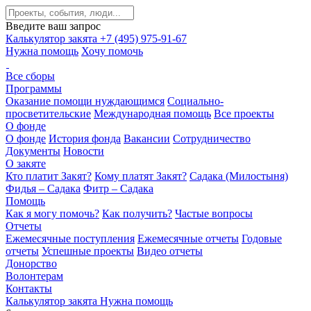
Введите ваш запрос
Калькулятор закята
+7 (495) 975-91-67
Нужна помощь
Хочу помочь
Все сборы
Программы
Оказание помощи нуждающимся
Социально-
просветительские
Международная помощь
Все проекты
О фонде
О фонде
История фонда
Вакансии
Сотрудничество
Документы
Новости
О закяте
Кто платит Закят?
Кому платят Закят?
Садака (Милостыня)
Фидья – Садака
Фитр – Садака
Помощь
Как я могу помочь?
Как получить?
Частые вопросы
Отчеты
Ежемесячные поступления
Ежемесячные отчеты
Годовые
отчеты
Успешные проекты
Видео отчеты
Донорство
Волонтерам
Контакты
Калькулятор закята
Нужна помощь