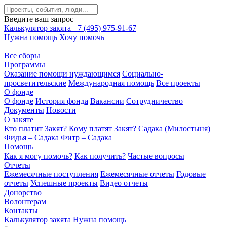
Введите ваш запрос
Калькулятор закята
+7 (495) 975-91-67
Нужна помощь
Хочу помочь
Все сборы
Программы
Оказание помощи нуждающимся
Социально-
просветительские
Международная помощь
Все проекты
О фонде
О фонде
История фонда
Вакансии
Сотрудничество
Документы
Новости
О закяте
Кто платит Закят?
Кому платят Закят?
Садака (Милостыня)
Фидья – Садака
Фитр – Садака
Помощь
Как я могу помочь?
Как получить?
Частые вопросы
Отчеты
Ежемесячные поступления
Ежемесячные отчеты
Годовые
отчеты
Успешные проекты
Видео отчеты
Донорство
Волонтерам
Контакты
Калькулятор закята
Нужна помощь