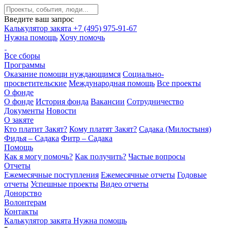
Введите ваш запрос
Калькулятор закята
+7 (495) 975-91-67
Нужна помощь
Хочу помочь
Все сборы
Программы
Оказание помощи нуждающимся
Социально-
просветительские
Международная помощь
Все проекты
О фонде
О фонде
История фонда
Вакансии
Сотрудничество
Документы
Новости
О закяте
Кто платит Закят?
Кому платят Закят?
Садака (Милостыня)
Фидья – Садака
Фитр – Садака
Помощь
Как я могу помочь?
Как получить?
Частые вопросы
Отчеты
Ежемесячные поступления
Ежемесячные отчеты
Годовые
отчеты
Успешные проекты
Видео отчеты
Донорство
Волонтерам
Контакты
Калькулятор закята
Нужна помощь