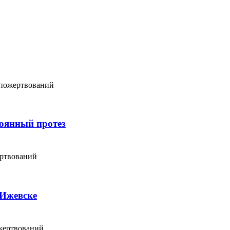
 пожертвований
тоянный протез
ертвований
 Ижевске
жертвований