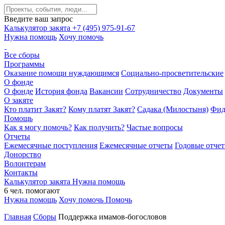
Введите ваш запрос
Калькулятор закята
+7 (495) 975-91-67
Нужна помощь
Хочу помочь
Все сборы
Программы
Оказание помощи нуждающимся
Социально-просветительские
О фонде
О фонде
История фонда
Вакансии
Сотрудничество
Документы
О закяте
Кто платит Закят?
Кому платят Закят?
Садака (Милостыня)
Фид
Помощь
Как я могу помочь?
Как получить?
Частые вопросы
Отчеты
Ежемесячные поступления
Ежемесячные отчеты
Годовые отче
Донорство
Волонтерам
Контакты
Калькулятор закята
Нужна помощь
6
чел.
помогают
Нужна помощь
Хочу помочь
Помочь
Главная
Сборы
Поддержка имамов-богословов