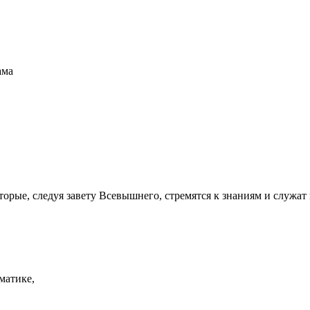
ама
орые, следуя завету Всевышнего, стремятся к знаниям и служа
матике,