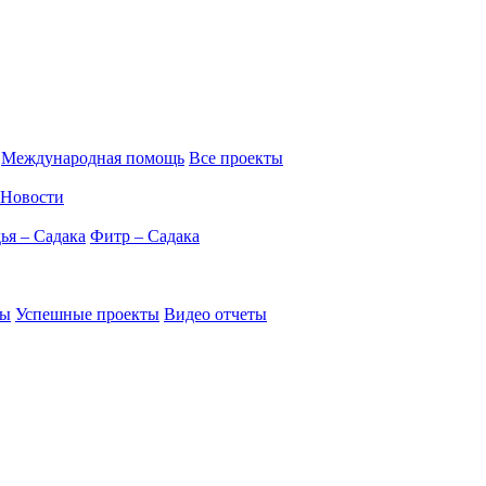
Международная помощь
Все проекты
Новости
ья – Садака
Фитр – Садака
ты
Успешные проекты
Видео отчеты