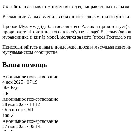
Их работа охватывает множество задач, направленных на разви
Всевышний Аллах вменил в обязанность людям при отсутствии з
Пророк Мухаммад (да благословит его Аллах и приветствует) 
продолжил: «Поистине, того, кто обучает людей благому (хорош
муравейнике и кит [в море], молятся за него [прося Господа о 
Присоединяйтесь к нам в поддержке проекта мусульманских им
мусульманском сообществе.
Ваша помощь
Анонимное пожертвование
4 дек 2025 · 07:19
SberPay
5 ₽
Анонимное пожертвование
28 ноя 2025 · 13:12
Оплата по СБП
100 ₽
Анонимное пожертвование
27 ноя 2025 · 06:14