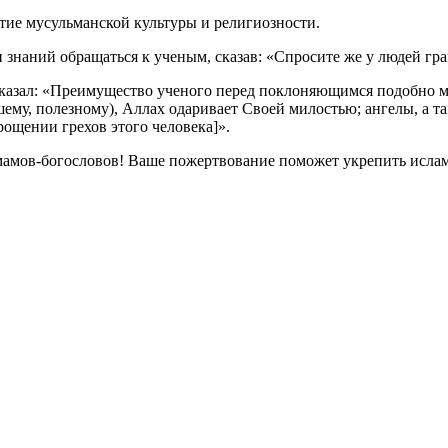
тие мусульманской культуры и религиозности.
наний обращаться к ученым, сказав: «Спросите же у людей грамо
сказал: «Преимущество ученого перед поклоняющимся подобно м
ему, полезному), Аллах одаривает Своей милостью; ангелы, а та
прощении грехов этого человека]».
амов-богословов! Ваше пожертвование поможет укрепить исламс