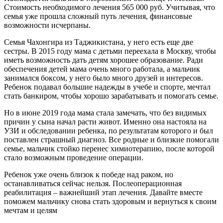
Стоимость необходимого лечения 565 000 руб. Учитывая, что
семья уже прошла сложный путь лечения, финансовые
возможности исчерпаны.
Семья Чахонгира из Таджикистана, у него есть еще две
сестры. В 2015 году мама с детьми переехала в Москву, чтобы
иметь возможность дать детям хорошее образование. Ради
обеспечения детей мама очень много работала, а мальчик
занимался боксом, у него было много друзей и интересов.
Ребенок подавал большие надежды в учебе и спорте, мечтал
стать банкиром, чтобы хорошо зарабатывать и помогать семье.
Но в июне 2019 года мама стала замечать, что без видимых
причин у сына начал расти живот. Именно она настояла на
УЗИ и обследовании ребенка, по результатам которого и был
поставлен страшный диагноз. Все родные и близкие помогали
семье, мальчик стойко перенес химиотерапию, после которой
стало возможным проведение операции.
Ребенок уже очень близок к победе над раком, но
останавливаться сейчас нельзя. Послеоперационная
реабилитация – важнейший этап лечения. Давайте вместе
поможем мальчику снова стать здоровым и вернуться к своим
мечтам и целям