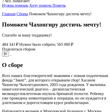
7
чел.
помогают
Нужна помощь
Хочу помочь
Помочь
Главная
Сборы
Поможем Чахонгиру достичь мечту!
Поможем Чахонгиру достичь мечту!
Спасибо за вашу поддержку!
484 343 ₽
Нужно было собрать: 565 000 ₽
Поделиться сбором
О сборе
Всех наших благотворителей знакомим с новым подопечным
фонда “Закят”, для которого открываем сбор! Хасанов
Чахонгир Чалолетдинович, 2003 года рождения. У мальчика
онкогологический диагноз – десмопластическая
мелкокруглоклеточная опухоль брюшной полости. Ребенку
уже проведена химиотерапия и операция, но он нуждается в
длительном и дорогостоящем курсе реабилитации.
Наблюдается мальчик в Морозовской больнице г. Москвы.