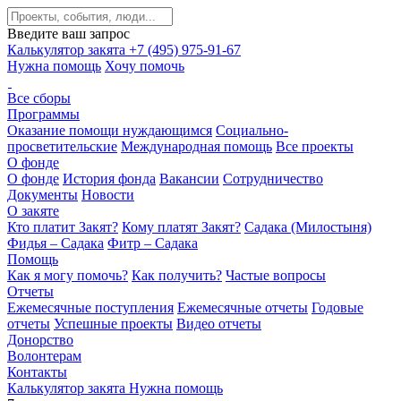
Введите ваш запрос
Калькулятор закята
+7 (495) 975-91-67
Нужна помощь
Хочу помочь
Все сборы
Программы
Оказание помощи нуждающимся
Социально-
просветительские
Международная помощь
Все проекты
О фонде
О фонде
История фонда
Вакансии
Сотрудничество
Документы
Новости
О закяте
Кто платит Закят?
Кому платят Закят?
Садака (Милостыня)
Фидья – Садака
Фитр – Садака
Помощь
Как я могу помочь?
Как получить?
Частые вопросы
Отчеты
Ежемесячные поступления
Ежемесячные отчеты
Годовые
отчеты
Успешные проекты
Видео отчеты
Донорство
Волонтерам
Контакты
Калькулятор закята
Нужна помощь