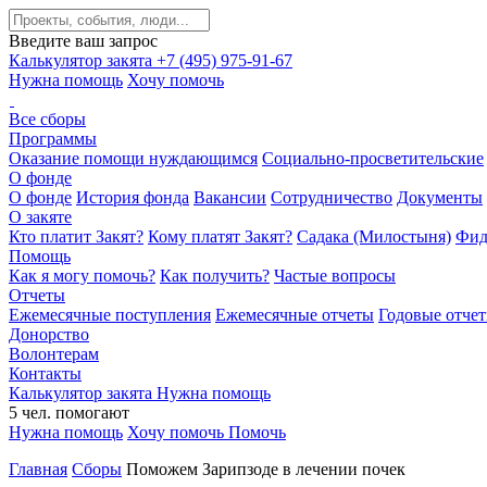
Введите ваш запрос
Калькулятор закята
+7 (495) 975-91-67
Нужна помощь
Хочу помочь
Все сборы
Программы
Оказание помощи нуждающимся
Социально-просветительские
О фонде
О фонде
История фонда
Вакансии
Сотрудничество
Документы
О закяте
Кто платит Закят?
Кому платят Закят?
Садака (Милостыня)
Фид
Помощь
Как я могу помочь?
Как получить?
Частые вопросы
Отчеты
Ежемесячные поступления
Ежемесячные отчеты
Годовые отче
Донорство
Волонтерам
Контакты
Калькулятор закята
Нужна помощь
5
чел.
помогают
Нужна помощь
Хочу помочь
Помочь
Главная
Сборы
Поможем Зарипзоде в лечении почек