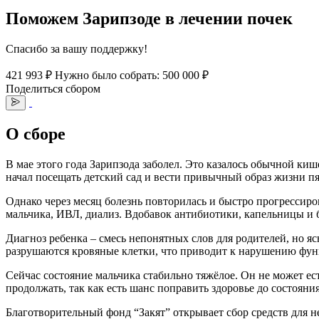
Поможем Зарипзоде в лечении почек
Спасибо за вашу поддержку!
421 993 ₽
Нужно было собрать: 500 000 ₽
Поделиться сбором
О сборе
В мае этого года Зарипзода заболел. Это казалось обычной ки
начал посещать детский сад и вести привычный образ жизни пя
Однако через месяц болезнь повторилась и быстро прогрессиро
мальчика, ИВЛ, диализ. Вдобавок антибиотики, капельницы и 
Диагноз ребенка – смесь непонятных слов для родителей, но я
разрушаются кровяные клетки, что приводит к нарушению функ
Сейчас состояние мальчика стабильно тяжёлое. Он не может ест
продолжать, так как есть шанс поправить здоровье до состояни
Благотворительный фонд “Закят” открывает сбор средств для н