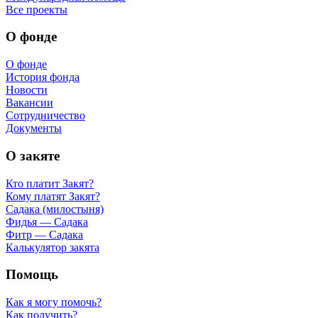
Все проекты
О фонде
О фонде
История фонда
Новости
Вакансии
Сотрудничество
Документы
О закяте
Кто платит Закят?
Кому платят Закят?
Садака (милостыня)
Фидья — Садака
Фитр — Садака
Калькулятор закята
Помощь
Как я могу помочь?
Как получить?