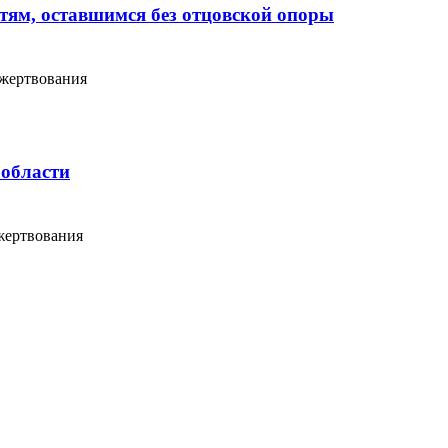
тям, оставшимся без отцовской опоры
ожертвования
 области
жертвования