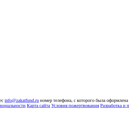
рес
info@zakatfund.ru
номер телефона, с которого была оформлена
нциальности
Карта сайта
Условия пожертвования
Разработка и