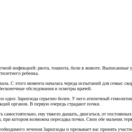
шечной инфекцией: рвота, тошнота, боли в животе. Выписанные 
тилетнего ребенка.
вала. С этого момента началась череда испытаний для семьи: ско
бесконечные обследования и осмотры врачей.
сно одно: Зарипзода серьезно болен. У него атипичный гемолити
ций органов. В первую очередь страдают почки.
ь самостоятельно, ему тяжело дышать, двигаться, от постоянных
я, при котором возможна пересадка почки. Свои обе мальчик теря
еобходимого лечения Зарипзоды и призывает вас принять участи