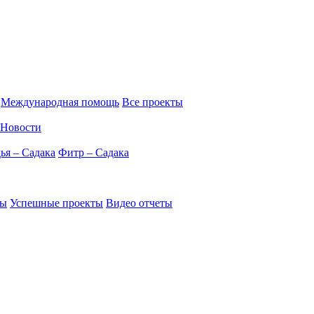
Международная помощь
Все проекты
Новости
ья – Садака
Фитр – Садака
ты
Успешные проекты
Видео отчеты