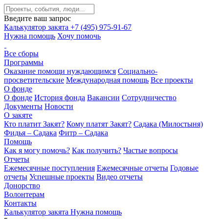
Введите ваш запрос
Калькулятор закята
+7 (495) 975-91-67
Нужна помощь
Хочу помочь
Все сборы
Программы
Оказание помощи нуждающимся
Социально-
просветительские
Международная помощь
Все проекты
О фонде
О фонде
История фонда
Вакансии
Сотрудничество
Документы
Новости
О закяте
Кто платит Закят?
Кому платят Закят?
Садака (Милостыня)
Фидья – Садака
Фитр – Садака
Помощь
Как я могу помочь?
Как получить?
Частые вопросы
Отчеты
Ежемесячные поступления
Ежемесячные отчеты
Годовые
отчеты
Успешные проекты
Видео отчеты
Донорство
Волонтерам
Контакты
Калькулятор закята
Нужна помощь