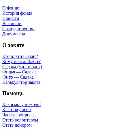
О фонде
История фонда
Новости
Вакансии
Сотрудничество
Документы
О закяте
Кто платит Закят?
Кому платят Закят?
Садака (милостыня)
Фидья — Садака
Фитр — Садака
Калькулятор закята
Помощь
Как я могу помочь?
Как получить?
Частые вопросы
Стать волонтером
Стать донором