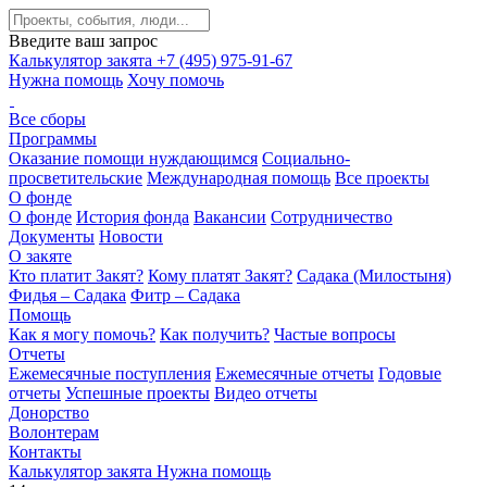
Введите ваш запрос
Калькулятор закята
+7 (495) 975-91-67
Нужна помощь
Хочу помочь
Все сборы
Программы
Оказание помощи нуждающимся
Социально-
просветительские
Международная помощь
Все проекты
О фонде
О фонде
История фонда
Вакансии
Сотрудничество
Документы
Новости
О закяте
Кто платит Закят?
Кому платят Закят?
Садака (Милостыня)
Фидья – Садака
Фитр – Садака
Помощь
Как я могу помочь?
Как получить?
Частые вопросы
Отчеты
Ежемесячные поступления
Ежемесячные отчеты
Годовые
отчеты
Успешные проекты
Видео отчеты
Донорство
Волонтерам
Контакты
Калькулятор закята
Нужна помощь