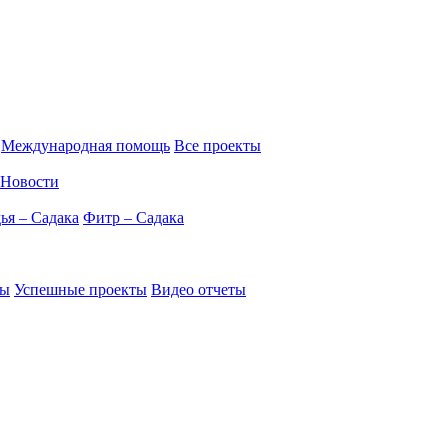
Международная помощь
Все проекты
Новости
ья – Садака
Фитр – Садака
ты
Успешные проекты
Видео отчеты