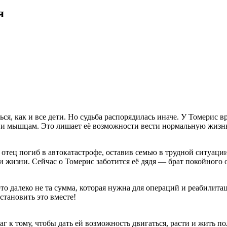
я
читься, как и все дети. Но судьба распорядилась иначе. У Томер
ам и мышцам. Это лишает её возможности вести нормальную жизн
 отец погиб в автокатастрофе, оставив семью в трудной ситуаци
 жизни. Сейчас о Томерис заботится её дядя — брат покойного о
то далеко не та сумма, которая нужна для операций и реабилита
становить это вместе!
г к тому, чтобы дать ей возможность двигаться, расти и жить 