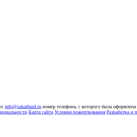
рес
info@zakatfund.ru
номер телефона, с которого была оформлена
нциальности
Карта сайта
Условия пожертвования
Разработка и