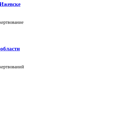
 Ижевске
жертвование
 области
жертвований