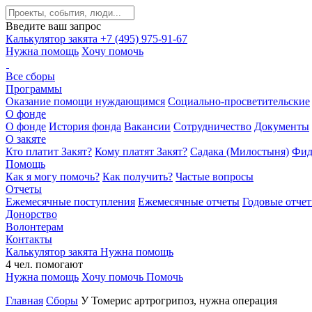
Введите ваш запрос
Калькулятор закята
+7 (495) 975-91-67
Нужна помощь
Хочу помочь
Все сборы
Программы
Оказание помощи нуждающимся
Социально-просветительские
О фонде
О фонде
История фонда
Вакансии
Сотрудничество
Документы
О закяте
Кто платит Закят?
Кому платят Закят?
Садака (Милостыня)
Фид
Помощь
Как я могу помочь?
Как получить?
Частые вопросы
Отчеты
Ежемесячные поступления
Ежемесячные отчеты
Годовые отче
Донорство
Волонтерам
Контакты
Калькулятор закята
Нужна помощь
4
чел.
помогают
Нужна помощь
Хочу помочь
Помочь
Главная
Сборы
У Томерис артрогрипоз, нужна операция