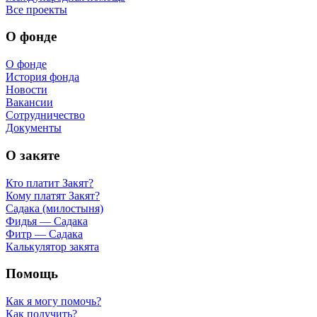
Все проекты
О фонде
О фонде
История фонда
Новости
Вакансии
Сотрудничество
Документы
О закяте
Кто платит Закят?
Кому платят Закят?
Садака (милостыня)
Фидья — Садака
Фитр — Садака
Калькулятор закята
Помощь
Как я могу помочь?
Как получить?