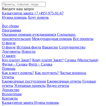
Введите ваш запрос
Калькулятор закята
+7 (495) 975-91-67
Нужна помощь
Хочу помочь
Все сборы
Программы
Оказание помощи нуждающимся
Социально-
просветительские
Международная помощь
Все проекты
О фонде
О фонде
История фонда
Вакансии
Сотрудничество
Документы
Новости
О закяте
Кто платит Закят?
Кому платят Закят?
Садака (Милостыня)
Фидья – Садака
Фитр – Садака
Помощь
Как я могу помочь?
Как получить?
Частые вопросы
Отчеты
Ежемесячные поступления
Ежемесячные отчеты
Годовые
отчеты
Успешные проекты
Видео отчеты
Донорство
Волонтерам
Контакты
Калькулятор закята
Нужна помощь