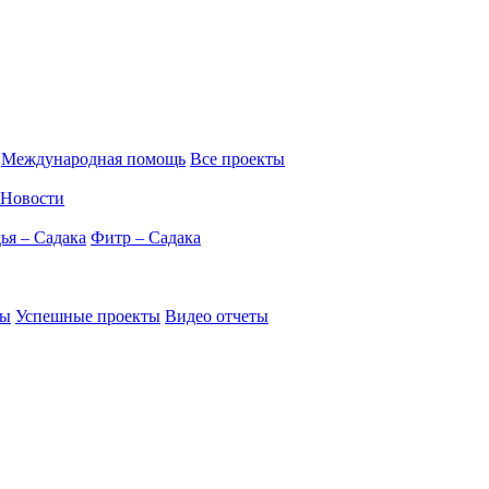
Международная помощь
Все проекты
Новости
ья – Садака
Фитр – Садака
ты
Успешные проекты
Видео отчеты