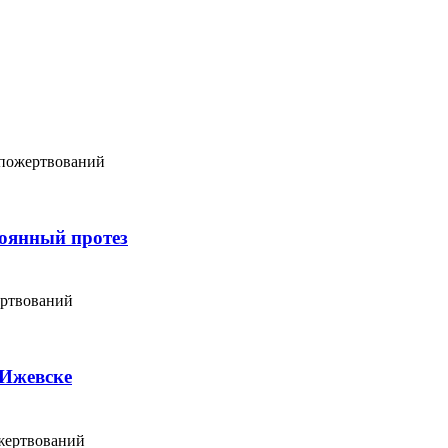
 пожертвований
тоянный протез
ертвований
 Ижевске
жертвований