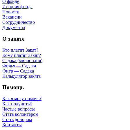
О фонде
История фонда
Новости
Вакансии
Сотрудничество
Документы
О закяте
Кто платит Закят?
Кому платят Закят?
Садака (милостыня)
Фидья — Садака
Фитр — Садака
Калькулятор закята
Помощь
Как я могу помочь?
Как получить?
Частые вопросы
Стать волонтером
Стать донором
Контакты