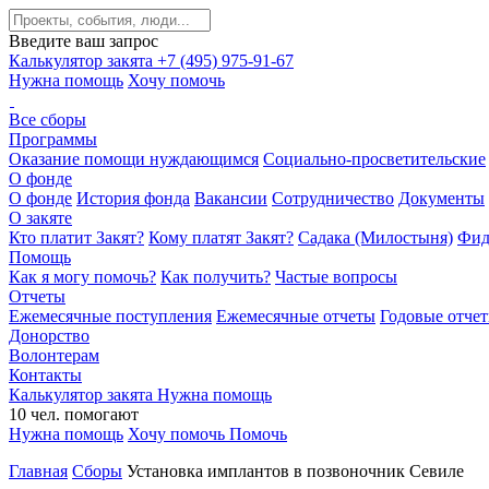
Введите ваш запрос
Калькулятор закята
+7 (495) 975-91-67
Нужна помощь
Хочу помочь
Все сборы
Программы
Оказание помощи нуждающимся
Социально-просветительские
О фонде
О фонде
История фонда
Вакансии
Сотрудничество
Документы
О закяте
Кто платит Закят?
Кому платят Закят?
Садака (Милостыня)
Фид
Помощь
Как я могу помочь?
Как получить?
Частые вопросы
Отчеты
Ежемесячные поступления
Ежемесячные отчеты
Годовые отче
Донорство
Волонтерам
Контакты
Калькулятор закята
Нужна помощь
10
чел.
помогают
Нужна помощь
Хочу помочь
Помочь
Главная
Сборы
Установка имплантов в позвоночник Севиле