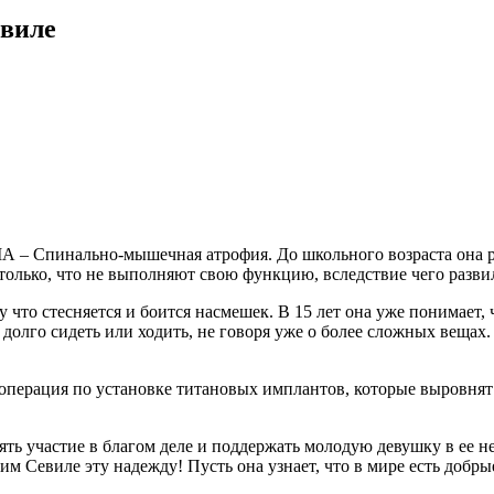
евиле
А – Спинально-мышечная атрофия. До школьного возраста она ро
олько, что не выполняют свою функцию, вследствие чего развил
что стесняется и боится насмешек. В 15 лет она уже понимает, 
долго сидеть или ходить, не говоря уже о более сложных вещах.
операция по установке титановых имплантов, которые выровнят 
ять участие в благом деле и поддержать молодую девушку в ее 
м Севиле эту надежду! Пусть она узнает, что в мире есть добры