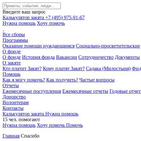
Введите ваш запрос
Калькулятор закята
+7 (495) 975-91-67
Нужна помощь
Хочу помочь
Все сборы
Программы
Оказание помощи нуждающимся
Социально-просветительские
О фонде
О фонде
История фонда
Вакансии
Сотрудничество
Документы
О закяте
Кто платит Закят?
Кому платят Закят?
Садака (Милостыня)
Фид
Помощь
Как я могу помочь?
Как получить?
Частые вопросы
Отчеты
Ежемесячные поступления
Ежемесячные отчеты
Годовые отче
Донорство
Волонтерам
Контакты
Калькулятор закята
Нужна помощь
15
чел.
помогают
Нужна помощь
Хочу помочь
Помочь
Главная
Спасибо