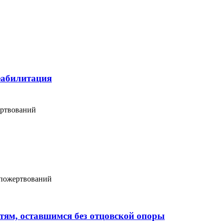
еабилитация
ертвований
 пожертвований
тям, оставшимся без отцовской опоры