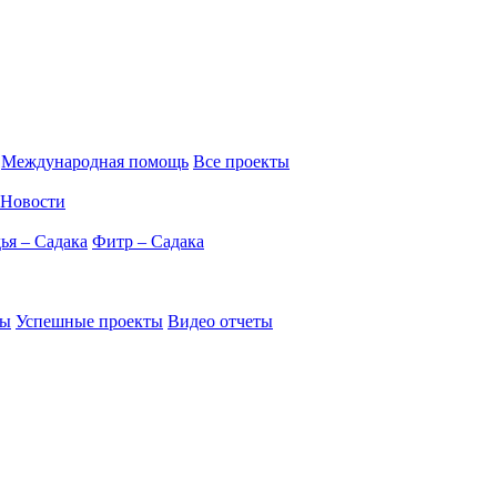
Международная помощь
Все проекты
Новости
ья – Садака
Фитр – Садака
ты
Успешные проекты
Видео отчеты