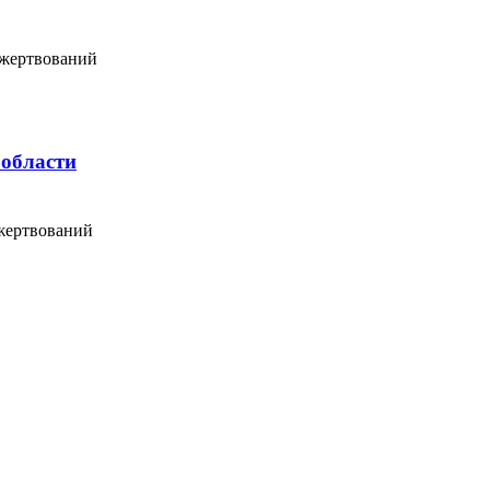
ожертвований
 области
жертвований