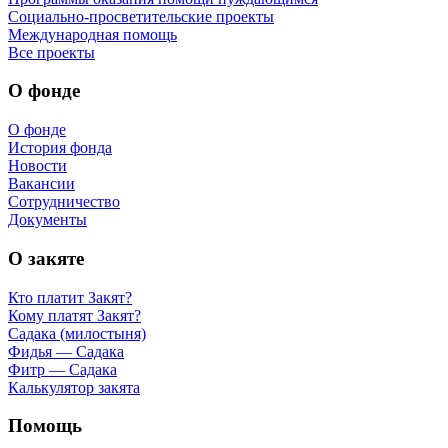
Социально-просветительские проекты
Международная помощь
Все проекты
О фонде
О фонде
История фонда
Новости
Вакансии
Сотрудничество
Документы
О закяте
Кто платит Закят?
Кому платят Закят?
Садака (милостыня)
Фидья — Садака
Фитр — Садака
Калькулятор закята
Помощь