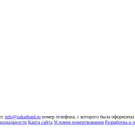
рес
info@zakatfund.ru
номер телефона, с которого была оформлена
нциальности
Карта сайта
Условия пожертвования
Разработка и