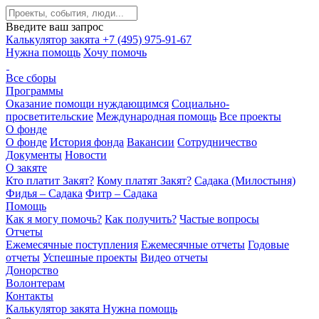
Введите ваш запрос
Калькулятор закята
+7 (495) 975-91-67
Нужна помощь
Хочу помочь
Все сборы
Программы
Оказание помощи нуждающимся
Социально-
просветительские
Международная помощь
Все проекты
О фонде
О фонде
История фонда
Вакансии
Сотрудничество
Документы
Новости
О закяте
Кто платит Закят?
Кому платят Закят?
Садака (Милостыня)
Фидья – Садака
Фитр – Садака
Помощь
Как я могу помочь?
Как получить?
Частые вопросы
Отчеты
Ежемесячные поступления
Ежемесячные отчеты
Годовые
отчеты
Успешные проекты
Видео отчеты
Донорство
Волонтерам
Контакты
Калькулятор закята
Нужна помощь