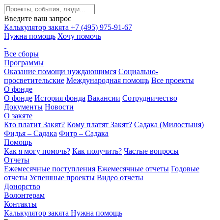
Введите ваш запрос
Калькулятор закята
+7 (495) 975-91-67
Нужна помощь
Хочу помочь
Все сборы
Программы
Оказание помощи нуждающимся
Социально-
просветительские
Международная помощь
Все проекты
О фонде
О фонде
История фонда
Вакансии
Сотрудничество
Документы
Новости
О закяте
Кто платит Закят?
Кому платят Закят?
Садака (Милостыня)
Фидья – Садака
Фитр – Садака
Помощь
Как я могу помочь?
Как получить?
Частые вопросы
Отчеты
Ежемесячные поступления
Ежемесячные отчеты
Годовые
отчеты
Успешные проекты
Видео отчеты
Донорство
Волонтерам
Контакты
Калькулятор закята
Нужна помощь